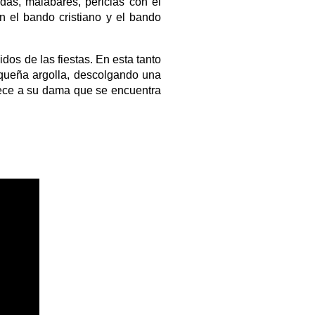
as, malabares, pericias con el
n el bando cristiano y el bando
os de las fiestas. En esta tanto
pequeña argolla, descolgando una
rece a su dama que se encuentra
.