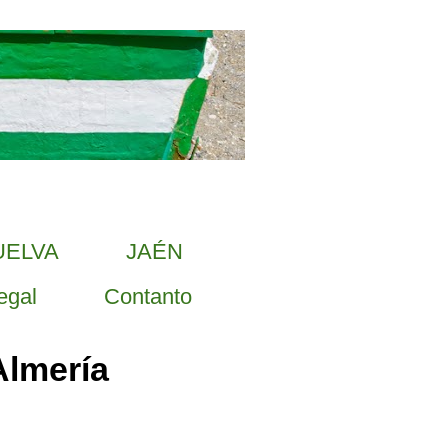
UELVA
JAÉN
egal
Contanto
Almería