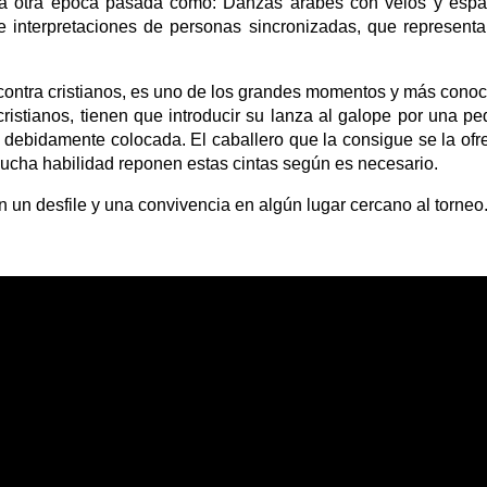
 a otra época pasada como: Danzas árabes con velos y espad
e interpretaciones de personas sincronizadas, que representa
contra cristianos, es uno de los grandes momentos y más conocid
ristianos, tienen que introducir su lanza al galope por una 
y debidamente colocada. El caballero que la consigue se la of
mucha habilidad reponen estas cintas según es necesario.
 un desfile y una convivencia en algún lugar cercano al torneo