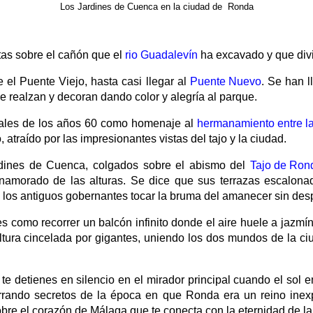
Los Jardines de Cuenca en la ciudad de Ronda
tas sobre el cañón que el
rio Guadalevín
ha excavado y que divi
 el Puente Viejo, hasta casi llegar al
Puente Nuevo
. Se han 
 realzan y decoran dando color y alegría al parque.
inales de los años 60 como homenaje al
hermanamiento entre l
, atraído por las impresionantes vistas del tajo y la ciudad.
rdines de Cuenca, colgados sobre el abismo del
Tajo de Ron
enamorado de las alturas. Se dice que sus terrazas escalon
a los antiguos gobernantes tocar la bruma del amanecer sin desp
como recorrer un balcón infinito donde el aire huele a jazmín 
ura cincelada por gigantes, uniendo los dos mundos de la ciu
 te detienes en silencio en el mirador principal cuando el sol
urrando secretos de la época en que Ronda era un reino ine
obre el corazón de Málaga que te conecta con la eternidad de la