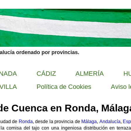
dalucía ordenado por provincias.
NADA
CÁDIZ
ALMERÍA
H
VILLA
Política de Cookies
Aviso l
 de Cuenca en Ronda, Málag
iudad de
Ronda
, desde la provincia de
Málaga
,
Andalucía
,
Esp
 la cornisa del tajo con una ingeniosa distribución en terra