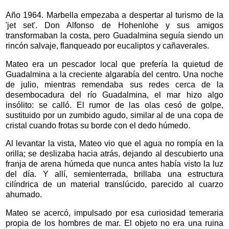
Año 1964. Marbella empezaba a despertar al turismo de la
'jet set'. Don Alfonso de Hohenlohe y sus amigos
transformaban la costa, pero Guadalmina seguía siendo un
rincón salvaje, flanqueado por eucaliptos y cañaverales.
Mateo era un pescador local que prefería la quietud de
Guadalmina a la creciente algarabía del centro. Una noche
de julio, mientras remendaba sus redes cerca de la
desembocadura del río Guadalmina, el mar hizo algo
insólito: se calló. El rumor de las olas cesó de golpe,
sustituido por un zumbido agudo, similar al de una copa de
cristal cuando frotas su borde con el dedo húmedo.
Al levantar la vista, Mateo vio que el agua no rompía en la
orilla; se deslizaba hacia atrás, dejando al descubierto una
franja de arena húmeda que nunca antes había visto la luz
del día. Y allí, semienterrada, brillaba una estructura
cilíndrica de un material translúcido, parecido al cuarzo
ahumado.
Mateo se acercó, impulsado por esa curiosidad temeraria
propia de los hombres de mar. El objeto no era una ruina