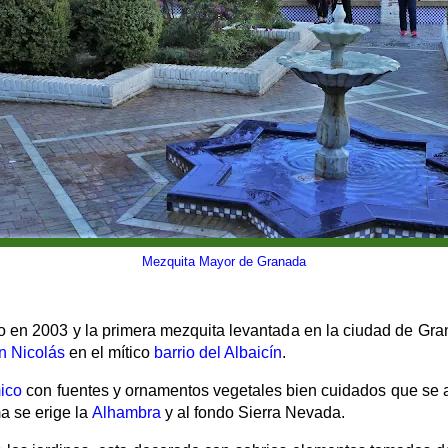
Mezquita Mayor de Granada
do en 2003 y la primera mezquita levantada en la ciudad de G
n Nicolás
en el mítico
barrio del Albaicín
.
mico
con fuentes y ornamentos vegetales bien cuidados que se as
a se erige la
Alhambra
y al fondo Sierra Nevada.