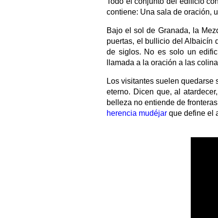
Todo el conjunto del edificio co
contiene: Una sala de oración, 
Bajo el sol de Granada, la Mezq
puertas, el bullicio del Albaicín
de siglos. No es solo un edif
llamada a la oración a las colin
Los visitantes suelen quedarse s
eterno. Dicen que, al atardece
belleza no entiende de frontera
herencia mudéjar
que define el 