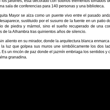
n los jardines, esta decorado con sobrios elementos tomados de l
una sala de conferencias para 140 personas y una biblioteca.
uita Mayor se alza como un puente vivo entre el pasado andal
 desaparece, sustituido por el susurro de la fuente en un patio 
icio de piedra y mármol, sino el sueño recuperado de una c
as de la Alhambra tras quinientos años de silencio.
in aliento en su mirador, donde la arquitectura blanca enmarca
r, la luz que golpea sus muros une simbólicamente los dos lad
s. Es un rincón de paz donde el jazmín embriaga los sentidos y 
alma granadina.