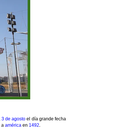
a
3 de agosto
el día grande fecha
o a
américa
en
1492
.