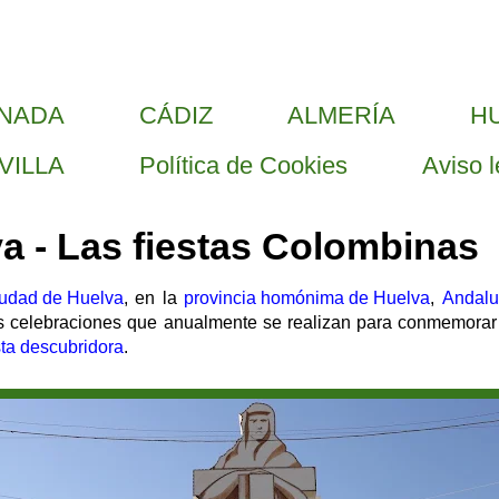
NADA
CÁDIZ
ALMERÍA
H
VILLA
Política de Cookies
Aviso l
va - Las fiestas Colombinas
iudad de Huelva
, en la
provincia homónima de Huelva
,
Andalu
as celebraciones que anualmente se realizan para conmemorar l
ta descubridora
.