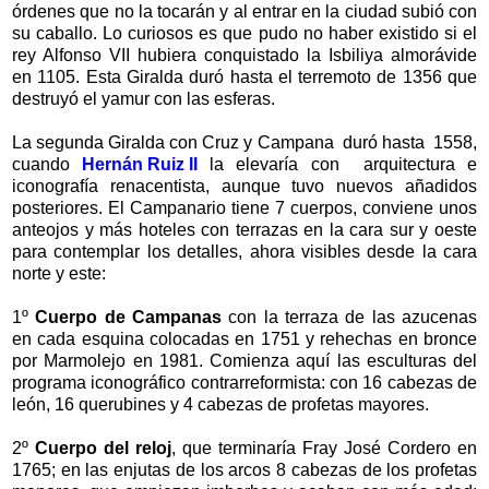
órdenes que no la tocarán y al entrar en la ciudad subió con
su caballo. Lo curiosos es que pudo no haber existido si el
rey Alfonso VII hubiera conquistado la Isbiliya almorávide
en 1105. Esta Giralda duró hasta el terremoto de 1356 que
destruyó el yamur con las esferas.
La segunda Giralda con Cruz y Campana duró hasta 1558,
cuando
Hernán Ruiz II
la elevaría con arquitectura e
iconografía renacentista, aunque tuvo nuevos añadidos
posteriores. El Campanario tiene 7 cuerpos, conviene unos
anteojos y más hoteles con terrazas en la cara sur y oeste
para contemplar los detalles, ahora visibles desde la cara
norte y este:
1º
Cuerpo de Campanas
con la terraza de las azucenas
en cada esquina colocadas en 1751 y rehechas en bronce
por Marmolejo en 1981. Comienza aquí las esculturas del
programa iconográfico contrarreformista: con 16 cabezas de
león, 16 querubines y 4 cabezas de profetas mayores.
2º
Cuerpo del reloj
, que terminaría Fray José Cordero en
1765; en las enjutas de los arcos 8 cabezas de los profetas