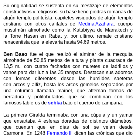
Su originalidad se sustenta en su mestizaje de elementos
constructivos y religiosos: su base tiene piedras romanas de
algún templo politeísta, capiteles visigodos de algún templo
cristiano con otros califales de
Medina Azahara
, cuerpo
musulmán almohade como la Kutubiyya de Marrakech y
la Torre Hasan en Rabat y, por último, remate cristiano
renacentista que la elevaría hasta 94,69 metros.
Ben Baso
fue el que realizó el alminar de la mezquita
almohade de 50,85 metros de altura y planta cuadrada de
13,5 m., con cuatro fachadas con muretes de ladrillos y
vanos para dar luz a las 35 rampas. Destacan sus adornos
con formas diferentes desde las humildes saeteras
con arcos y alfiz, hasta los arcos gemelos separados por
una columna llamada mainel, que alternan formas de
herradura y polilobulados, que se combinan con los
famosos tableros de
sebka
bajo el cuerpo de campana.
La primera Giralda terminaba con una cúpula y un yamur
que ensartaba 4 esferas doradas de distintos diámetros,
que cuentan que en días de sol se veían desde
Carmona. En 1248
Fernando III
dicen las crónicas que dio