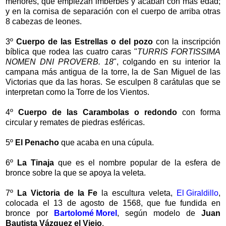
menores, que empiezan imberbes y acaban con más edad;
y en la cornisa de separación con el cuerpo de arriba otras
8 cabezas de leones.
3º
Cuerpo de las Estrellas o del pozo
con la inscripción
bíblica que rodea las cuatro caras "
TURRIS FORTISSIMA
NOMEN DNI PROVERB. 18
", colgando en su interior la
campana más antigua de la torre, la de San Miguel de las
Victorias que da las horas. Se esculpen 8 carátulas que se
interpretan como la Torre de los Vientos.
4º
Cuerpo de las Carambolas o redondo
con forma
circular y remates de piedras esféricas.
5º
El Penacho
que acaba en una cúpula.
6º
La Tinaja
que es el nombre popular de la esfera de
bronce sobre la que se apoya la veleta.
7º
La Victoria de la Fe
la escultura veleta,
El Giraldillo
,
colocada el 13 de agosto de 1568, que fue fundida en
bronce por
Bartolomé Morel
, según modelo de
Juan
Bautista Vázquez el Viejo
.