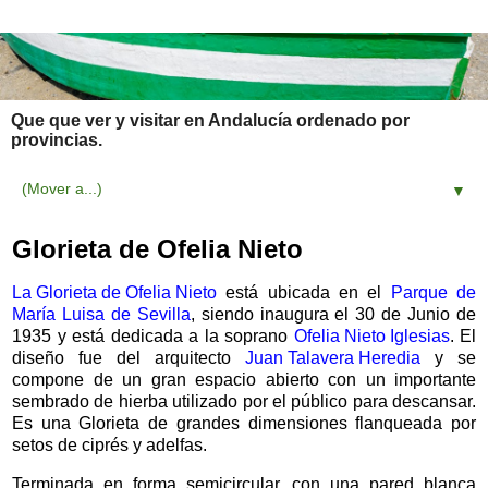
Que que ver y visitar en Andalucía ordenado por
provincias.
▼
Glorieta de Ofelia Nieto
La Glorieta de Ofelia Nieto
está ubicada en el
Parque de
María Luisa de Sevilla
, siendo inaugura el 30 de Junio de
1935 y está dedicada a la soprano
Ofelia Nieto Iglesias
. El
diseño fue del arquitecto
Juan Talavera Heredia
y se
compone de un gran espacio abierto con un importante
sembrado de hierba utilizado por el público para descansar.
Es una Glorieta de grandes dimensiones flanqueada por
setos de
ciprés y adelfas.
Terminada en forma semicircular, con una pared blanca